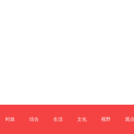
时政
综合
生活
文化
视野
观