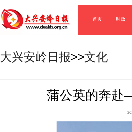
首页
时政
大兴安岭日报
>>
文化
蒲公英的奔赴
2