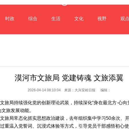
时政
综合
生活
文化
视野
观
漠河市文旅局 党建铸魂 文旅添翼
2026-04-14 08:10:04 来源：大兴安岭日报 编辑：
文旅局持续强化党的创新理论武装，持续深化“身在最北方·心向党
为文旅发展动能。
文旅局常态化抓实思想政治建设，去年组织集中学习50余次、开
过重温入党誓词、沉浸式体验等方式，引导党员干部感悟初心使