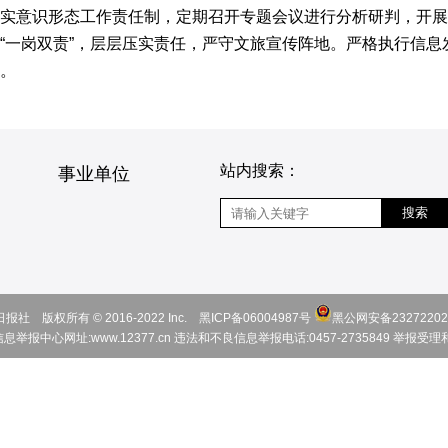
实意识形态工作责任制，定期召开专题会议进行分析研判，开展
“一岗双责”，层层压实责任，严守文旅宣传阵地。严格执行信息
。
站内搜索：
事业单位
搜索
社 版权所有 © 2016-2022 Inc.
黑ICP备06004987号
黑公网安备23272202
报中心网址:www.12377.cn
违法和不良信息举报电话:0457-2735849
举报受理