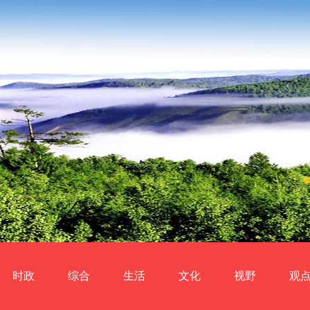
时政
综合
生活
文化
视野
观