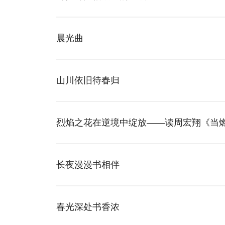
晨光曲
山川依旧待春归
烈焰之花在逆境中绽放——读周宏翔《当
长夜漫漫书相伴
春光深处书香浓