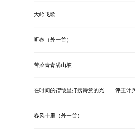
大岭飞歌
听春（外一首）
苦菜青青满山坡
在时间的褶皱里打捞诗意的光——评王计兵
春风十里（外一首）