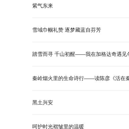
紫气东来
雪域巾帼礼赞 逐梦藏蓝自芬芳
踏雪而寻 千山初醒——我在加格达奇遇见
秦岭烟火里的生命诗行——读陈彦《活在
黑土兴安
呵护时光褶皱里的温暖