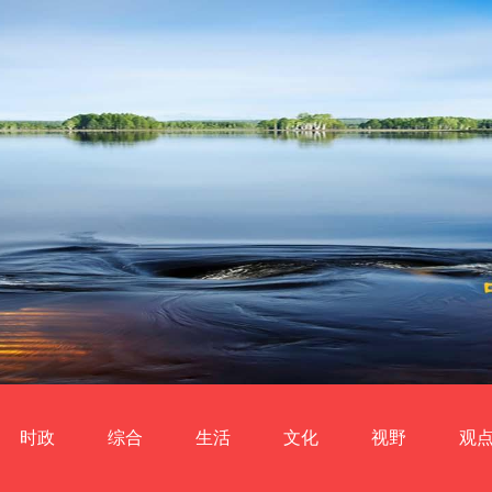
时政
综合
生活
文化
视野
观